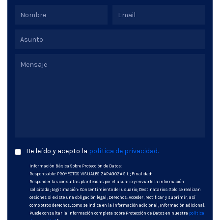
He leído y acepto la
política de privacidad.
Información Básica Sobre Protección de Datos:
Responsable: PROYECTOS VISUALES ZARAGOZA S.L.; Finalidad:
Responder las consultas planteadas por el usuario y enviarle la información
solicitada; Legitimación: Consentimiento del usuario; Destinatarios: Solo se realizan
cesiones si existe una obligación legal; Derechos: Acceder, rectificar y suprimir, así
como otros derechos, como se indica en la información adicional; Información adicional:
Puede consultar la información completa sobre Protección de Datos en nuestra
política