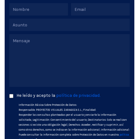
He leído y acepto la
política de privacidad.
Información Básica Sobre Protección de Datos:
Responsable: PROYECTOS VISUALES ZARAGOZA S.L.; Finalidad:
Responder las consultas planteadas por el usuario y enviarle la información
solicitada; Legitimación: Consentimiento del usuario; Destinatarios: Solo se realizan
cesiones si existe una obligación legal; Derechos: Acceder, rectificar y suprimir, así
como otros derechos, como se indica en la información adicional; Información adicional:
Puede consultar la información completa sobre Protección de Datos en nuestra
política