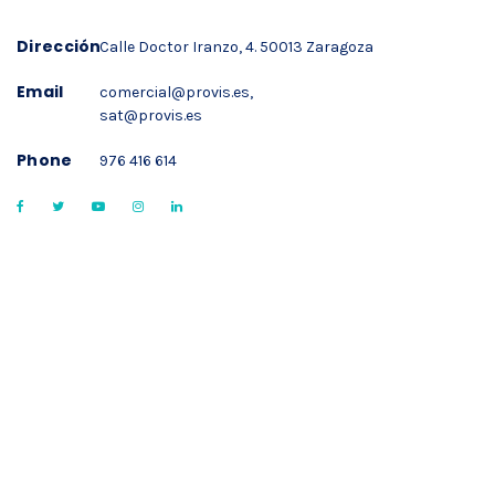
Dirección
Calle Doctor Iranzo, 4. 50013 Zaragoza
Email
comercial@provis.es
,
sat@provis.es
Phone
976 416 614