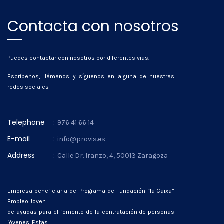
Contacta con nosotros
Puedes contactar con nosotros por diferentes vias.
Escríbenos, llámanos y síguenos en alguna de nuestras
redes sociales
Telephone
:
976 41 66 14
E-mail
:
info@provis.es
Address
:
Calle Dr. Iranzo, 4, 50013 Zaragoza
Empresa beneficiaria del Programa de Fundación “la Caixa”
Empleo Joven
de ayudas para el fomento de la contratación de personas
jóvenes. Estas