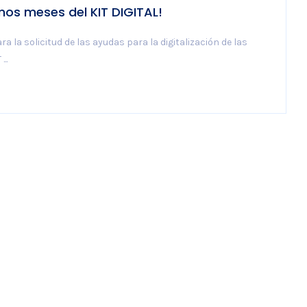
mos meses del KIT DIGITAL!
a la solicitud de las ayudas para la digitalización de las
..