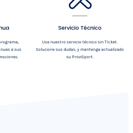
inua
Servicio Técnico
 programa,
Use nuestro servicio técnico sin Tícket.
ínuas a sus
Solucione sus dudas, y mantenga actualizado
mociones.
su ProviSport.