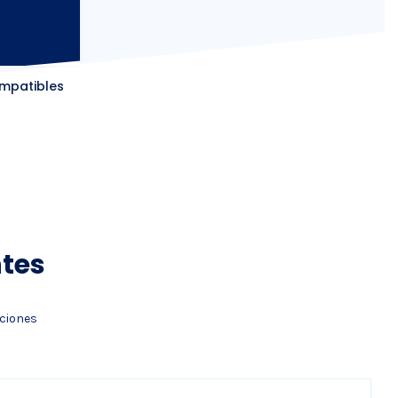
mpatibles
ntes
aciones