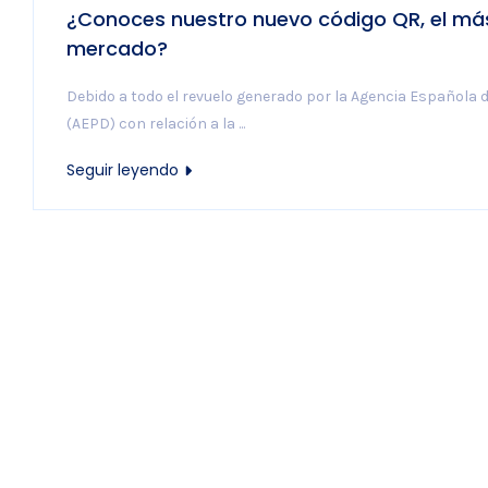
¿Conoces nuestro nuevo código QR, el má
mercado?
Debido a todo el revuelo generado por la Agencia Española 
(AEPD) con relación a la ...
Seguir leyendo