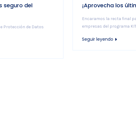
s seguro del
¡Aprovecha los últi
Encaramos la recta final par
empresas del programa KIT .
de Protección de Datos
Seguir leyendo