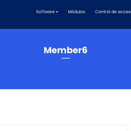
Software
Módulos
Control de acces
Member6