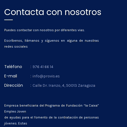
Contacta con nosotros
Puedes contactar con nosotros por diferentes vias.
Escríbenos, llámanos y síguenos en alguna de nuestras
redes sociales
Teléfono
:
976 41 66 14
E-mail
:
info@provis.es
Dirección
:
Calle Dr. Iranzo, 4, 50013 Zaragoza
Empresa beneficiaria del Programa de Fundación “la Caixa”
Empleo Joven
de ayudas para el fomento de la contratación de personas
jóvenes. Estas