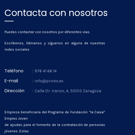
Contacta con nosotros
Puedes contactar con nosotros por diferentes vias.
Escríbenos, llámanos y síguenos en alguna de nuestras
redes sociales
Teléfono
:
976 41 66 14
E-mail
:
info@provis.es
Dirección
:
Calle Dr. Iranzo, 4, 50013 Zaragoza
Empresa beneficiaria del Programa de Fundación “la Caixa”
Empleo Joven
de ayudas para el fomento de la contratación de personas
jóvenes. Estas