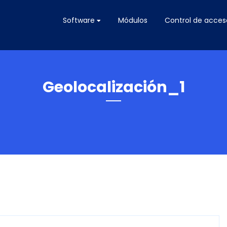
Software
Módulos
Control de acces
Geolocalización_1