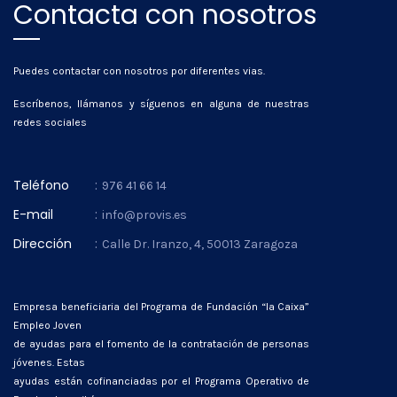
Contacta con nosotros
Puedes contactar con nosotros por diferentes vias.
Escríbenos, llámanos y síguenos en alguna de nuestras
redes sociales
Teléfono
:
976 41 66 14
E-mail
:
info@provis.es
Dirección
:
Calle Dr. Iranzo, 4, 50013 Zaragoza
Empresa beneficiaria del Programa de Fundación “la Caixa”
Empleo Joven
de ayudas para el fomento de la contratación de personas
jóvenes. Estas
ayudas están cofinanciadas por el Programa Operativo de