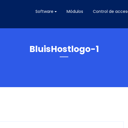
Software
Módulos
Control de acces
BluisHostlogo-1