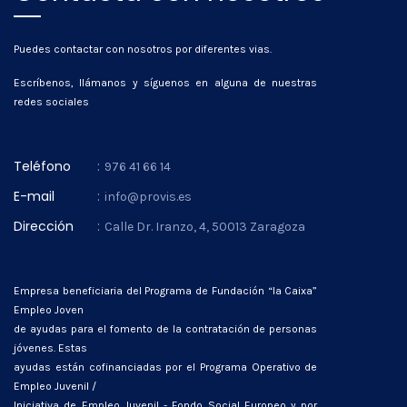
Puedes contactar con nosotros por diferentes vias.
Escríbenos, llámanos y síguenos en alguna de nuestras
redes sociales
Teléfono
:
976 41 66 14
E-mail
:
info@provis.es
Dirección
:
Calle Dr. Iranzo, 4, 50013 Zaragoza
Empresa beneficiaria del Programa de Fundación “la Caixa”
Empleo Joven
de ayudas para el fomento de la contratación de personas
jóvenes. Estas
ayudas están cofinanciadas por el Programa Operativo de
Empleo Juvenil /
Iniciativa de Empleo Juvenil - Fondo Social Europeo y por