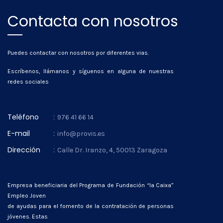
Contacta con nosotros
Puedes contactar con nosotros por diferentes vias.
Escríbenos, llámanos y síguenos en alguna de nuestras
redes sociales
Teléfono
:
976 41 66 14
E-mail
:
info@provis.es
Dirección
:
Calle Dr. Iranzo, 4, 50013 Zaragoza
Empresa beneficiaria del Programa de Fundación “la Caixa”
Empleo Joven
de ayudas para el fomento de la contratación de personas
jóvenes. Estas