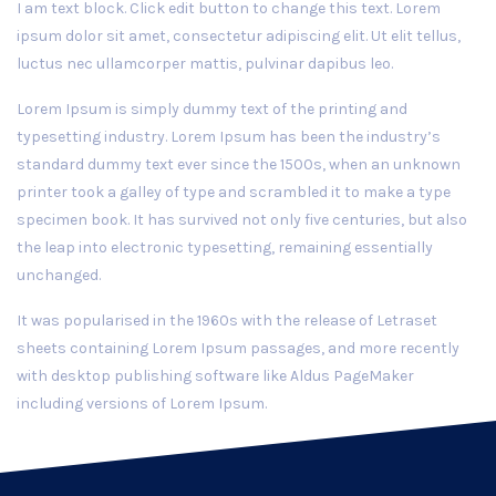
I am text block. Click edit button to change this text. Lorem
ipsum dolor sit amet, consectetur adipiscing elit. Ut elit tellus,
luctus nec ullamcorper mattis, pulvinar dapibus leo.
Lorem Ipsum is simply dummy text of the printing and
typesetting industry. Lorem Ipsum has been the industry’s
standard dummy text ever since the 1500s, when an unknown
printer took a galley of type and scrambled it to make a type
specimen book. It has survived not only five centuries, but also
the leap into electronic typesetting, remaining essentially
unchanged.
It was popularised in the 1960s with the release of Letraset
sheets containing Lorem Ipsum passages, and more recently
with desktop publishing software like Aldus PageMaker
including versions of Lorem Ipsum.