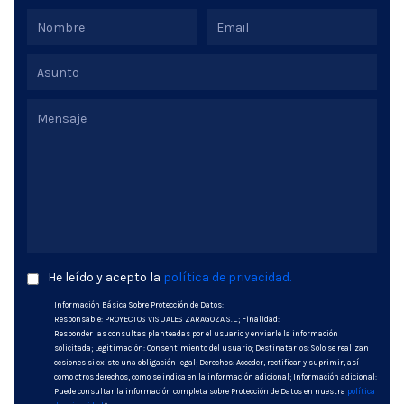
He leído y acepto la
política de privacidad.
Información Básica Sobre Protección de Datos:
Responsable: PROYECTOS VISUALES ZARAGOZA S.L.; Finalidad:
Responder las consultas planteadas por el usuario y enviarle la información
solicitada; Legitimación: Consentimiento del usuario; Destinatarios: Solo se realizan
cesiones si existe una obligación legal; Derechos: Acceder, rectificar y suprimir, así
como otros derechos, como se indica en la información adicional; Información adicional:
Puede consultar la información completa sobre Protección de Datos en nuestra
política