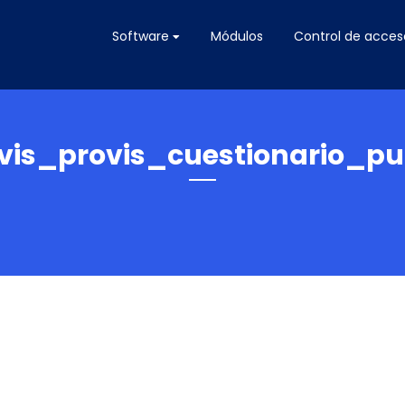
Software
Módulos
Control de acces
vis_provis_cuestionario_pu