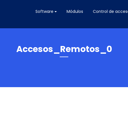
Software
Módulos
Control de acces
Accesos_Remotos_0