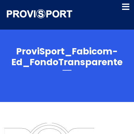
ProviSport_Fabicom-
Ed_FondoTransparente