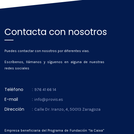
Contacta con nosotros
Puedes contactar con nosotros por diferentes vias.
Escríbenos, llámanos y síguenos en alguna de nuestras
redes sociales
Teléfono
:
976 41 66 14
E-mail
:
info@provis.es
Dirección
:
Calle Dr. Iranzo, 4, 50013 Zaragoza
Empresa beneficiaria del Programa de Fundación “la Caixa”