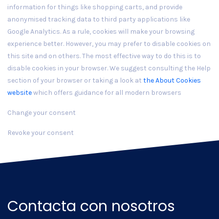
information for things like shopping carts, and provide
anonymised tracking data to third party applications like
Google Analytics. As a rule, cookies will make your browsing
experience better. However, you may prefer to disable cookies on
this site and on others. The most effective way to do this is to
disable cookies in your browser. We suggest consulting the Help
section of your browser or taking a look at
the About Cookies
website
which offers guidance for all modern browsers
Change your consent
Revoke your consent
Contacta con nosotros