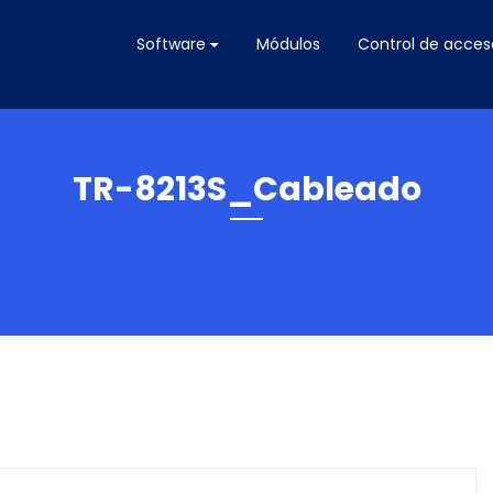
Software
Módulos
Control de acces
TR-8213S_Cableado