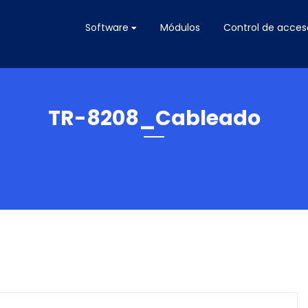
Software
Módulos
Control de acces
TR-8208_Cableado